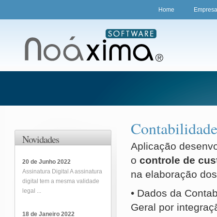
Home
Empres
Contabilidade
Novidades
Aplicação desenvol
o
controle de cus
20 de Junho 2022
Assinatura Digital A assinatura
na elaboração do
digital tem a mesma validade
legal ...
• Dados da Contabi
Geral por integraç
18 de Janeiro 2022